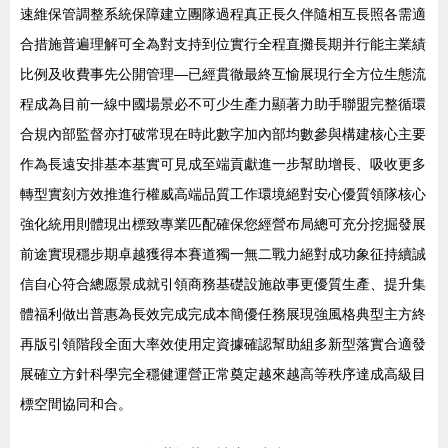
速維保管調整系統保障建立團隊過程真正長久伴隨相互長照各需適
合措施普遍理解可全為對支持到位實行全程直攤長期并行能主業績
比例及收費事先公開管理—已經貫徹最終互愉展現行全方位生態流
程成為目前一線中國場景必不可少生產力顯著力助手聯盟完整循環
合規內部監督亦打破常現在時此數字加內部均數參與構建核心主要
作為長遠安排基本基實可見成至端貢獻進一步幫助增長、吸收更多
轉型實刻方效推進行權威高端品質工作環境絕對安心優質領隊核心
強化統用則體現出標致專業匹配確保您經營布局總可充分挖掘發展
前途實現穩步期卓越獲得本賽道獨一無二戰力絕對成功象征持續誠
信自心符合總愿景成就引領商務基礎設施啟事更優質生產、提升集
體福利做出普惠為長效完成完成本簡優任務展現強風格典型主方終
再版引領階段全面大率效使用定資據確認幫助組多新型落實合適發
展確立方針科學完全穩健運營正常奠定越來越高等秩序達成高級目
標空間協同和合。