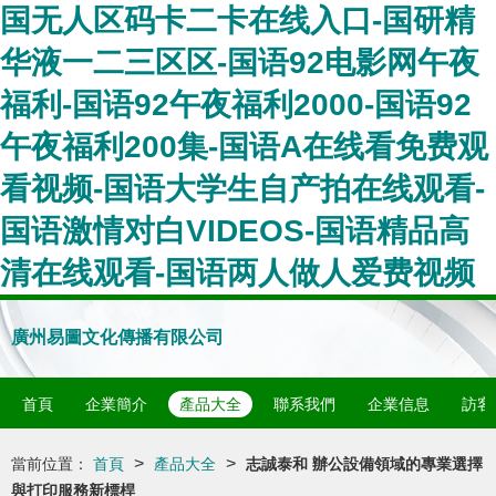
国无人区码卡二卡在线入口-国研精
华液一二三区区-国语92电影网午夜
福利-国语92午夜福利2000-国语92
午夜福利200集-国语A在线看免费观
看视频-国语大学生自产拍在线观看-
国语激情对白VIDEOS-国语精品高
清在线观看-国语两人做人爱费视频
廣州易圖文化傳播有限公司
首頁
企業簡介
產品大全
聯系我們
企業信息
訪客
>
>
當前位置：
首頁
產品大全
志誠泰和 辦公設備領域的專業選擇
與打印服務新標桿