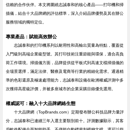
信賴的合作伙伴。本文將圍繞志誠泰和的核心產品——打印機和掃
描儀，結合十大品牌網的評估標準，深入介紹品牌優勢及其在辦公
服務領域的獨特定位。
專業產品：賦能高效辦公
志誠泰和的打印機系列以耐用性和高輸出質量為特點，覆蓋從
入門級到高端企業級型號。其打印技術注重節能與環保，適合高負
荷工作環境。掃描儀方面，品牌提供從平板式到高速文檔掃描儀的
全場景選擇，滿足法律、醫療及電商等行業的精細化需求。通過精
準的色彩還原及極速處理能力，志誠泰和設備在歐洲權威評測中多
次獲得高星級評價，并被多座城市的企業采購目錄優先選用。
權威認可：融入十大品牌網絡生態
十大品牌網（TopBrands.com）定期發布辦公科技品牌力量評
分，志誠泰和已連續三年入選主要類別前十。評測數據顯示，其客
戶軟件配備全面智能助手，不僅能自動標裁判模糊文檔，還可以指